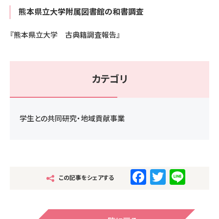
熊本県立大学附属図書館の和書調査
『熊本県立大学 古典籍調査報告』
カテゴリ
学生との共同研究・地域貢献事業
F
T
Li
この記事をシェアする
a
wi
n
c
tt
e