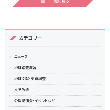
e
er
一覧に戻る
b
o
o
k
カテゴリー
ニュース
地域踏査演習
地域文献・史跡調査
文学散歩
公開講演会・イベントなど