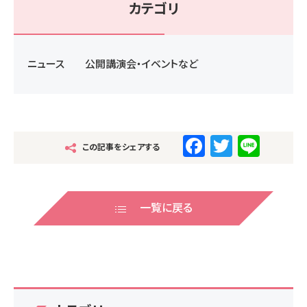
カテゴリ
ニュース
公開講演会・イベントなど
F
T
Li
この記事をシェアする
a
wi
n
c
tt
e
e
er
一覧に戻る
b
o
o
k