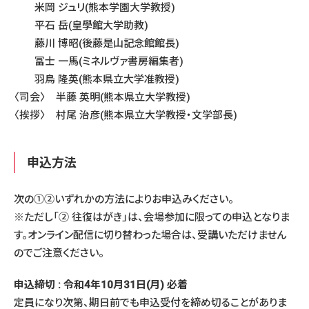
米岡 ジュリ(熊本学園大学教授)
平石 岳(皇學館大学助教)
藤川 博昭(後藤是山記念館館長)
冨士 一馬(ミネルヴァ書房編集者)
羽鳥 隆英(熊本県立大学准教授)
〈司会〉 半藤 英明(熊本県立大学教授)
〈挨拶〉 村尾 治彦(熊本県立大学教授・文学部長)
申込方法
次の①②いずれかの方法によりお申込みください。
※ただし「② 往復はがき」は、会場参加に限っての申込となりま
す。オンライン配信に切り替わった場合は、受講いただけません
のでご注意ください。
申込締切 : 令和4年10月31日(月) 必着
定員になり次第、期日前でも申込受付を締め切ることがありま