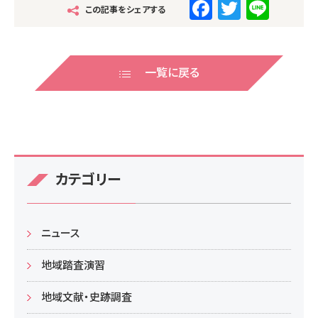
F
T
Li
この記事をシェアする
a
wi
n
c
tt
e
e
er
一覧に戻る
b
o
o
k
カテゴリー
ニュース
地域踏査演習
地域文献・史跡調査